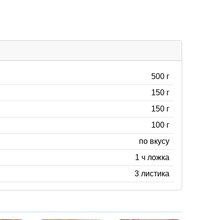
500 г
150 г
150 г
100 г
по вкусу
1 ч ложка
3 листика