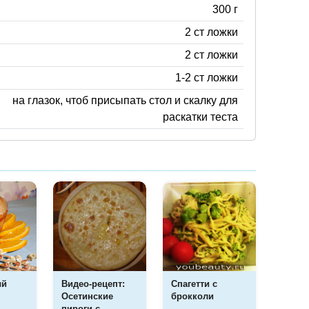
300 г
2 ст ложки
2 ст ложки
1-2 ст ложки
на глазок, чтоб присыпать стол и скалку для
раскатки теста
ый
Видео-рецепт:
Спагетти с
Осетинские
брокколи
пироги с