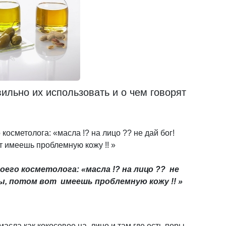
ильно их использовать и о чем говорят
косметолога: «масла !? на лицо ?? не дай бог!
т имеешь проблемную кожу !! »
оего косметолога: «масла !? на лицо ?? не
ры, потом вот имеешь проблемную кожу !! »
 масла как кокосовое на лицо и там где есть поры.